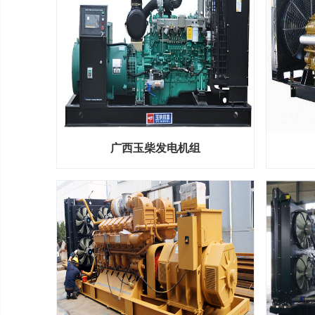
广西玉柴发电机组