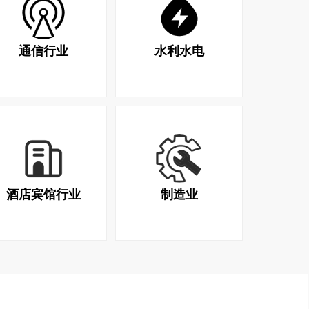
通信行业
水利水电
酒店宾馆行业
制造业