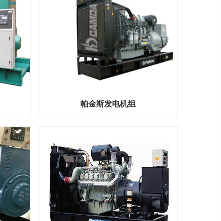
帕金斯发电机组