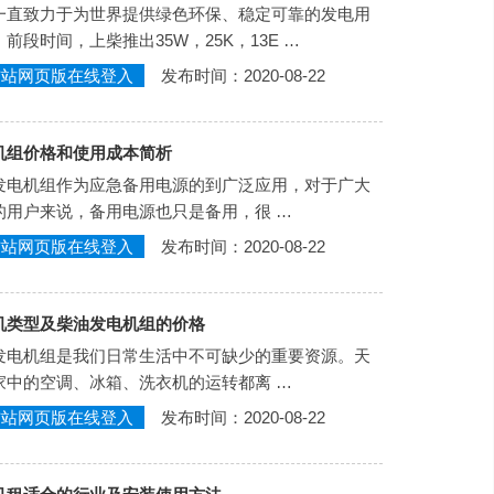
致力于为世界提供绿色环保、稳定可靠的发电用
前段时间，上柴推出35W，25K，13E …
方站网页版在线登入
发布时间：2020-08-22
机组价格和使用成本简析
机组作为应急备用电源的到广泛应用，对于广大
的用户来说，备用电源也只是备用，很 …
方站网页版在线登入
发布时间：2020-08-22
机类型及柴油发电机组的价格
机组是我们日常生活中不可缺少的重要资源。天
家中的空调、冰箱、洗衣机的运转都离 …
方站网页版在线登入
发布时间：2020-08-22