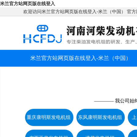
米兰官方站网页版在线登入
欢迎访问米兰官方站网页版在线登入-米兰（中国） 官方
米兰官方站网页版在线登入-米兰（中国）
配件中心
客户服务
联系我们
———— 我公司始
重庆康明斯发电机组
东风康明斯发电机组
上