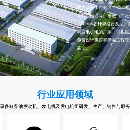
国内众多生产知名***柴
无动、南通等厂家进行广泛
-3000kw各种规格普及
动发电机组的厂家。可根据
免费设计机房和降噪工程等
靠……
行业应用领域
从事多缸柴油发动机、发电机及发电机组研发、生产、销售与服务