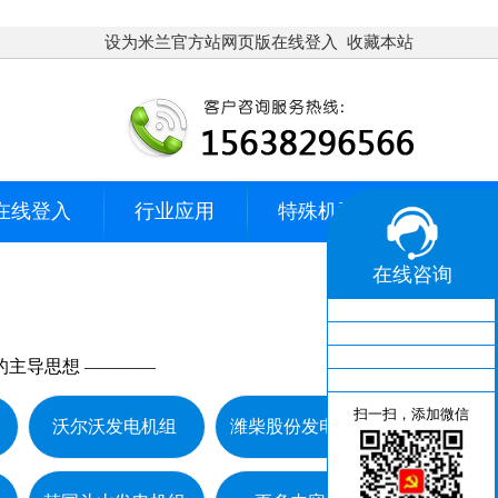
设为米兰官方站网页版在线登入
收藏本站
在线登入
行业应用
特殊机型
在线咨询
的主导思想 ————
扫一扫，添加微信
沃尔沃发电机组
潍柴股份发电机组