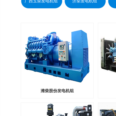
广西玉柴发电机组
济柴发电机组
潍柴股份发电机组