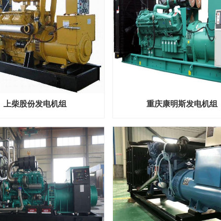
上柴股份发电机组
重庆康明斯发电机组