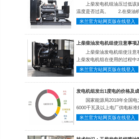
上柴发电机组油压过低该如
温度是否过高。 2.在柴油机
米兰官方站网页版在线登入
上柴柴油发电机组使注意事项
上柴柴油发电机组使注意事
上柴发电机组在使用的过程中
米兰官方站网页版在线登入
发电机组发出1度电的价格及
国家能源局2018年全国电
6000千瓦及以上电厂供电标准
米兰官方站网页版在线登入