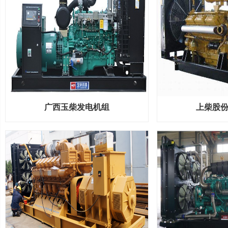
广西玉柴发电机组
上柴股