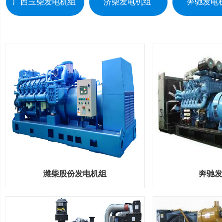
广西玉柴发电机组
济柴发电机组
奔驰发电
潍柴股份发电机组
奔驰