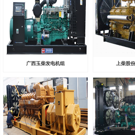
广西玉柴发电机组
上柴股