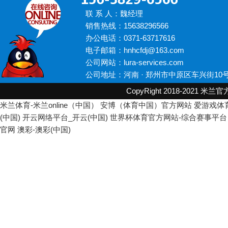
联 系 人：魏经理
销售热线：15638296566
办公电话：0371-63717616
电子邮箱：hnhcfdj@163.com
公司网站：lura-services.com
公司地址：河南 · 郑州市中原区车兴街10
CopyRight 2018-2021
米兰官
米兰体育-米兰online（中国）
安博（体育中国）官方网站
爱游戏体育
(中国)
开云网络平台_开云(中国)
世界杯体育官方网站-综合赛事平台
官网
澳彩-澳彩(中国)