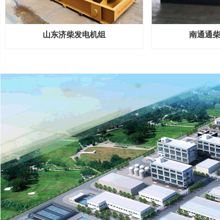
山东济柴发电机组
南通通