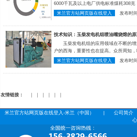
6000千瓦及以上电厂供电标准煤耗308克
米兰官方站网页版在线登入
发布时间：2
技术知识：玉柴发电机组喷油嘴烧熔的原
玉柴发电机组的应用领域在不断的增
户的西海，重要性也在提高。众所周知，
米兰官方站网页版在线登入
发布时间：2
友情链接：
｜ ｜ ｜ ｜ ｜ ｜
米兰官方站网页版在线登入-米兰（中国）
|
公司简介