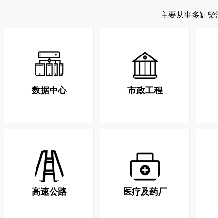
———— 主要从事多缸柴
数据中心
市政工程
高速公路
医疗及药厂