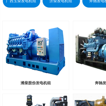
广西玉柴发电机组
济柴发电机组
奔驰发电
潍柴股份发电机组
奔驰