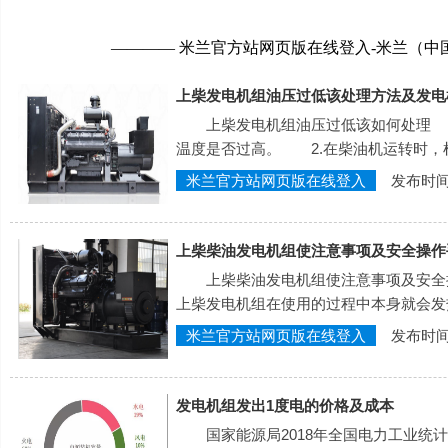
———— 米兰官方站网页版在线登入-米兰（中
上柴发电机组油压过低该处理方法及发电
上柴发电机组油压过低该如何处理 
温度是否过高。 2.在柴油机运转时，
米兰官方站网页版在线登入
发布时间：2
上柴柴油发电机组使注意事项及安全操作
上柴柴油发电机组使注意事项及安全
上柴发电机组在使用的过程中本身就会发
米兰官方站网页版在线登入
发布时间：2
发电机组发出1度电的价格及成本
国家能源局2018年全国电力工业统计