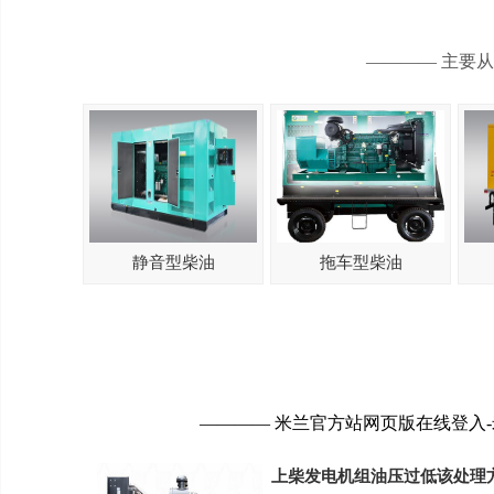
———— 主要
静音型柴油
拖车型柴油
———— 米兰官方站网页版在线登入
上柴发电机组油压过低该处理