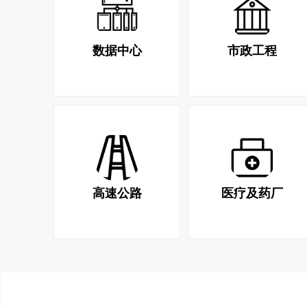
数据中心
市政工程
高速公路
医疗及药厂