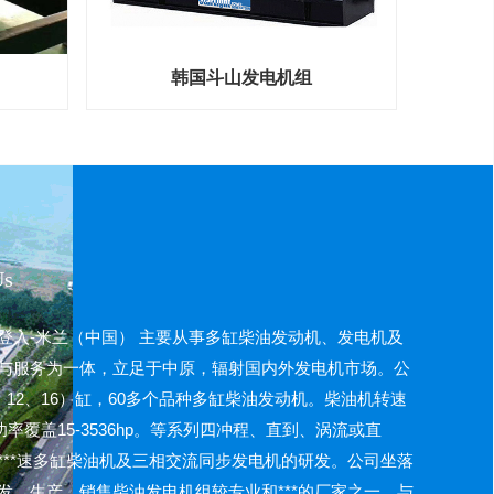
韩国斗山发电机组
Us
登入-米兰（中国） 主要从事多缸柴油发动机、发电机及
与服务为一体，立足于中原，辐射国内外发电机市场。公
、12、16）缸，60多个品种多缸柴油发动机。柴油机转速
/min，功率覆盖15-3536hp。等系列四冲程、直到、涡流或直
***速多缸柴油机及三相交流同步发电机的研发。公司坐落
发、生产、销售柴油发电机组较专业和***的厂家之一，与