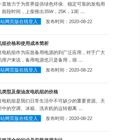
致力于为世界提供绿色环保、稳定可靠的发电用
前段时间，上柴推出35W，25K，13E …
方站网页版在线登入
发布时间：2020-08-22
机组价格和使用成本简析
机组作为应急备用电源的到广泛应用，对于广大
的用户来说，备用电源也只是备用，很 …
方站网页版在线登入
发布时间：2020-08-22
机类型及柴油发电机组的价格
机组是我们日常生活中不可缺少的重要资源。天
家中的空调、冰箱、洗衣机的运转都离 …
方站网页版在线登入
发布时间：2020-08-22