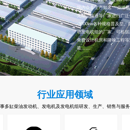
国内众多生产知名***柴
无动、南通等厂家进行广泛
-3000kw各种规格普及
动发电机组的厂家。可根据
免费设计机房和降噪工程等
靠……
行业应用领域
从事多缸柴油发动机、发电机及发电机组研发、生产、销售与服务