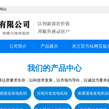
网站
公司简介
产品展示
米兰官方站网页版
我们的产品中心
终以质量求生存，以科技求发展，以市场为导向，以诚信为要本
柴股份发电机组
河南河柴发电机组
南通通柴发电机组