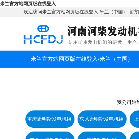
米兰官方站网页版在线登入
欢迎访问米兰官方站网页版在线登入-米兰（中国） 官方
米兰官方站网页版在线登入-米兰（中国）
配件中心
客户服务
联系我们
———— 我公司始
重庆康明斯发电机组
东风康明斯发电机组
上