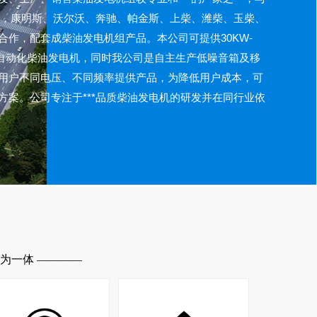
油机，康明斯、沃尔沃、奔驰、帕金斯、上柴、潍柴、玉柴、
合作，配套成柴油发电机组产品。本公司可提供30KW-
型、自动化柴油发电机，同时我公司是自主生产低噪音箱及移
用户不同电压、不同频率提供产品，为降低用户成本，可
方案。公司专注于***品质柴油发电机的研发并在同行业依
为一体 ————