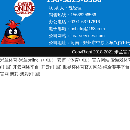
联 系 人：魏经理
销售热线：15638296566
办公电话：0371-63717616
电子邮箱：hnhcfdj@163.com
公司网站：lura-services.com
公司地址：河南 · 郑州市中原区车兴街10
CopyRight 2018-2021
米兰官
米兰体育-米兰online（中国）
安博（体育中国）官方网站
爱游戏体育
(中国)
开云网络平台_开云(中国)
世界杯体育官方网站-综合赛事平台
官网
澳彩-澳彩(中国)