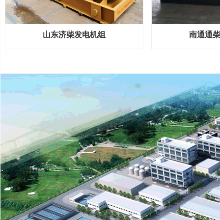
山东济柴发电机组
南通通