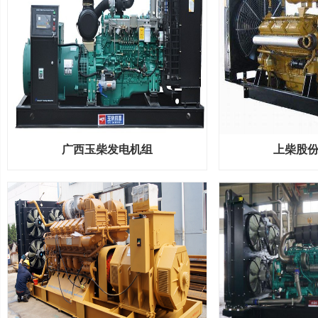
广西玉柴发电机组
上柴股