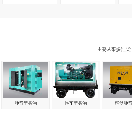
———— 主要从事多缸柴
静音型柴油
拖车型柴油
移动静