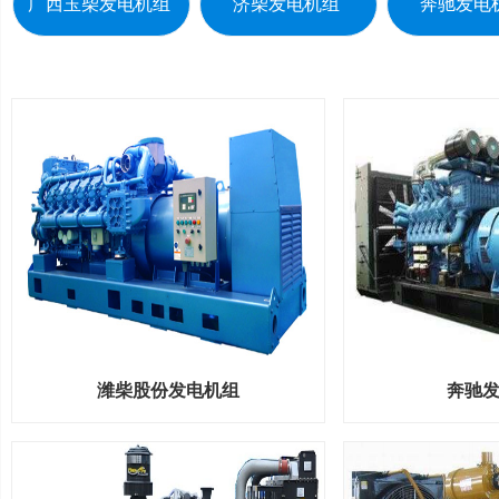
广西玉柴发电机组
济柴发电机组
奔驰发电
潍柴股份发电机组
奔驰