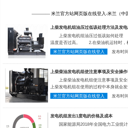
———— 米兰官方站网页版在线登入-米兰（中
上柴发电机组油压过低该处理方法及发电
上柴发电机组油压过低该如何处理 
温度是否过高。 2.在柴油机运转时，
米兰官方站网页版在线登入
发布时间：2
上柴柴油发电机组使注意事项及安全操作
上柴柴油发电机组使注意事项及安全
上柴发电机组在使用的过程中本身就会发
米兰官方站网页版在线登入
发布时间：2
发电机组发出1度电的价格及成本
国家能源局2018年全国电力工业统计