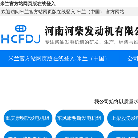
米兰官方站网页版在线登入
欢迎访问米兰官方站网页版在线登入-米兰（中国） 官方网站
米兰官方站网页版在线登入-米兰（中国）
公
配件中心
客户服务
联系我们
———— 我公司始终以质量
重庆康明斯发电机组
东风康明斯发电机组
上柴股份发