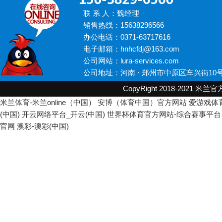
联 系 人：魏经理
销售热线：15638296566
办公电话：0371-63717616
电子邮箱：hnhcfdj@163.com
公司网站：lura-services.com
公司地址：河南 · 郑州市中原区车兴街10
CopyRight 2018-2021
米兰官
米兰体育-米兰online（中国）
安博（体育中国）官方网站
爱游戏体育
(中国)
开云网络平台_开云(中国)
世界杯体育官方网站-综合赛事平台
官网
澳彩-澳彩(中国)