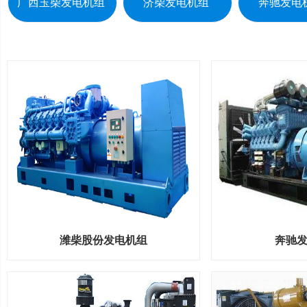
广西玉柴发电机组
济柴发电机组
奔驰发电
潍柴股份发电机组
奔驰