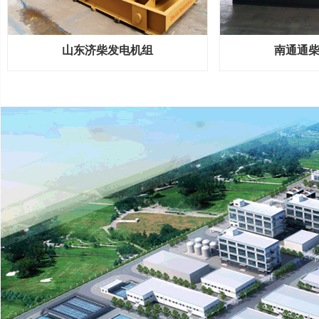
山东济柴发电机组
南通通