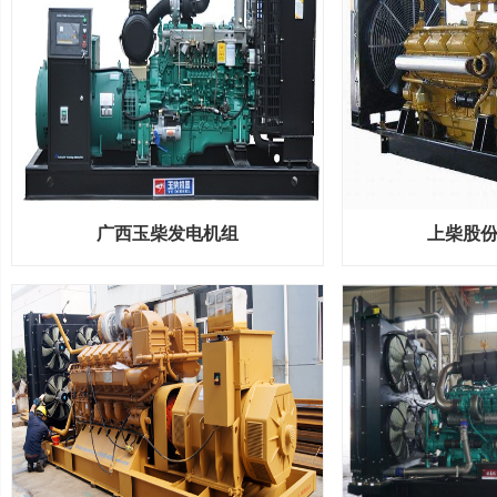
广西玉柴发电机组
上柴股