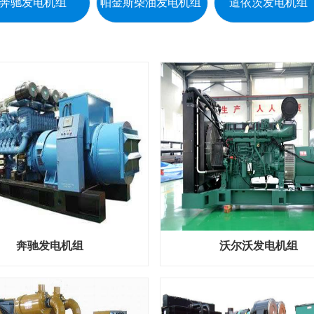
奔驰发电机组
帕金斯柴油发电机组
道依茨发电机组
奔驰发电机组
沃尔沃发电机组