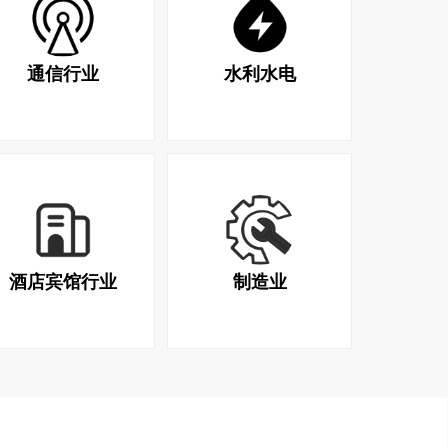
通信行业
水利水电
酒店宾馆行业
制造业