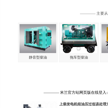
———— 主要
静音型柴油
拖车型柴油
———— 米兰官方站网页版在线登入
上柴发电机组油压过低该处理