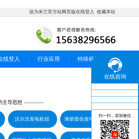
设为米兰官方站网页版在线登入
收藏本站
在线登入
行业应用
特殊机型
在线咨询
的主导思想 ————
扫一扫，添加微信
沃尔沃发电机组
潍柴股份发电机组