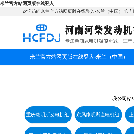
米兰官方站网页版在线登入
欢迎访问米兰官方站网页版在线登入-米兰（中国） 官方
米兰官方站网页版在线登入-米兰（中国）
配件中心
客户服务
联系我们
———— 我公司始
重庆康明斯发电机组
东风康明斯发电机组
上