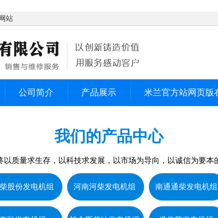
网站
公司简介
产品展示
米兰官方站网页版
我们的产品中心
终以质量求生存，以科技求发展，以市场为导向，以诚信为要本
柴股份发电机组
河南河柴发电机组
南通通柴发电机组