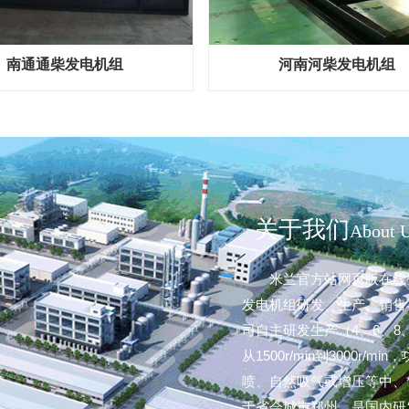
南通通柴发电机组
河南河柴发电机组
关于我们
About 
米兰官方站网页版在线
发电机组研发、生产、销售
司自主研发生产（4、6、8
从1500r/min到3000r
喷、自然吸气或增压等中、
于省会城市郑州，是国内研