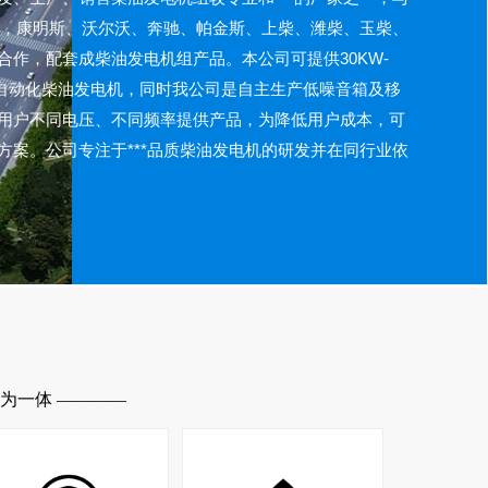
油机，康明斯、沃尔沃、奔驰、帕金斯、上柴、潍柴、玉柴、
合作，配套成柴油发电机组产品。本公司可提供30KW-
型、自动化柴油发电机，同时我公司是自主生产低噪音箱及移
用户不同电压、不同频率提供产品，为降低用户成本，可
方案。公司专注于***品质柴油发电机的研发并在同行业依
为一体 ————