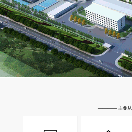
———— 主要