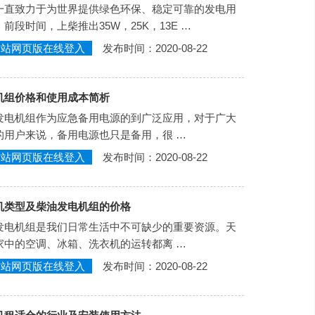
致力于为世界提供绿色环保、稳定可靠的发电用
前段时间，上柴推出35W，25K，13E …
方站网页版在线登入
发布时间：2020-08-22
机组价格和使用成本简析
机组作为应急备用电源的到广泛应用，对于广大
的用户来说，备用电源也只是备用，很 …
方站网页版在线登入
发布时间：2020-08-22
机类型及柴油发电机组的价格
机组是我们日常生活中不可缺少的重要资源。天
家中的空调、冰箱、洗衣机的运转都离 …
方站网页版在线登入
发布时间：2020-08-22