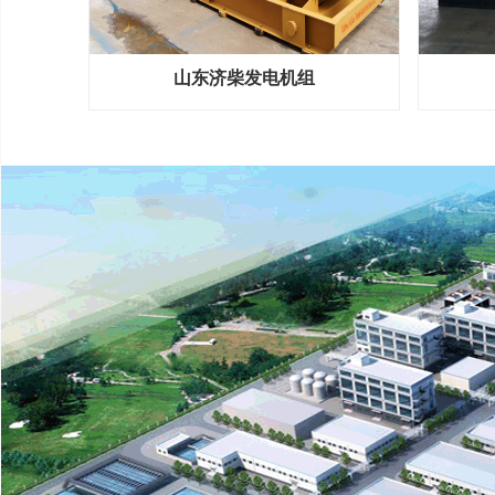
山东济柴发电机组