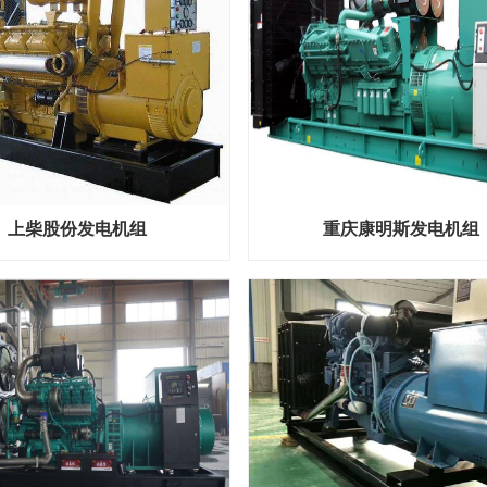
上柴股份发电机组
重庆康明斯发电机组