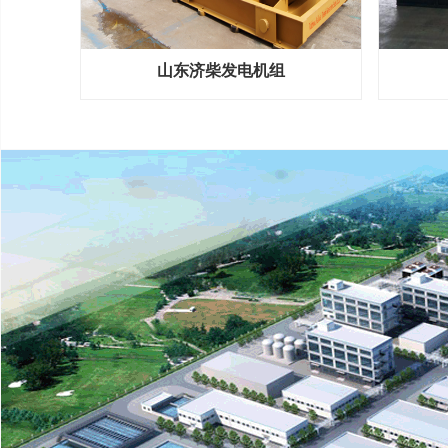
山东济柴发电机组