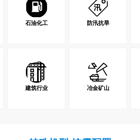
石油化工
防汛抗旱
建筑行业
冶金矿山