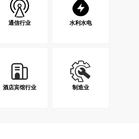
通信行业
水利水电
酒店宾馆行业
制造业