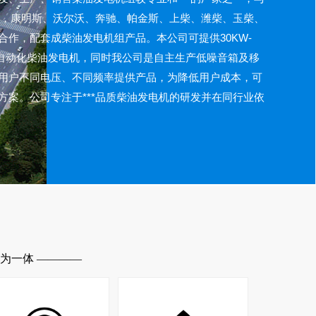
油机，康明斯、沃尔沃、奔驰、帕金斯、上柴、潍柴、玉柴、
合作，配套成柴油发电机组产品。本公司可提供30KW-
型、自动化柴油发电机，同时我公司是自主生产低噪音箱及移
用户不同电压、不同频率提供产品，为降低用户成本，可
方案。公司专注于***品质柴油发电机的研发并在同行业依
为一体 ————