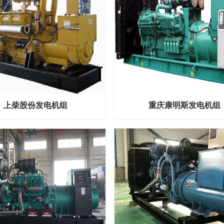
上柴股份发电机组
重庆康明斯发电机组