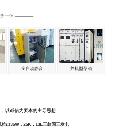
为一体 ————
全自动静音
并机型柴油
向，以诚信为要本的主导思想 ————
推出35W，25K，13E三款国三发电