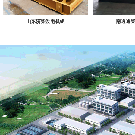
山东济柴发电机组
南通通