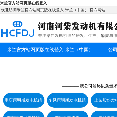
米兰官方站网页版在线登入
欢迎访问米兰官方站网页版在线登入-米兰（中国） 官方网站
米兰官方站网页版在线登入-米兰（中国）
公
配件中心
客户服务
联系我们
———— 我公司始终以质量
重庆康明斯发电机组
东风康明斯发电机组
上柴股份发