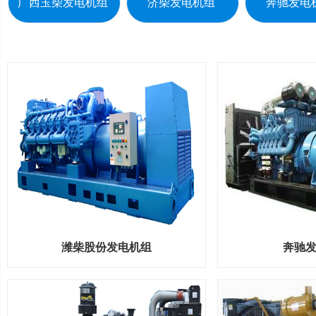
广西玉柴发电机组
济柴发电机组
奔驰发电
潍柴股份发电机组
奔驰