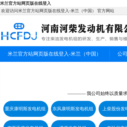
米兰官方站网页版在线登入
欢迎访问米兰官方站网页版在线登入-米兰（中国） 官方网站
米兰官方站网页版在线登入-米兰（中国）
公
配件中心
客户服务
联系我们
———— 我公司始终以质量
重庆康明斯发电机组
东风康明斯发电机组
上柴股份发