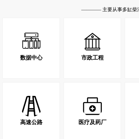
———— 主要从事多缸柴
数据中心
市政工程
高速公路
医疗及药厂