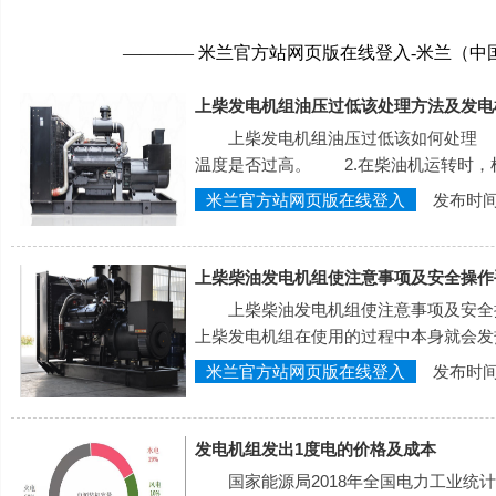
———— 米兰官方站网页版在线登入-米兰（中
上柴发电机组油压过低该处理方法及发电
上柴发电机组油压过低该如何处理 
温度是否过高。 2.在柴油机运转时，
米兰官方站网页版在线登入
发布时间：2
上柴柴油发电机组使注意事项及安全操作
上柴柴油发电机组使注意事项及安全
上柴发电机组在使用的过程中本身就会发
米兰官方站网页版在线登入
发布时间：2
发电机组发出1度电的价格及成本
国家能源局2018年全国电力工业统计