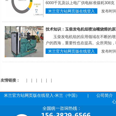
6000千瓦及以上电厂供电标准煤耗308克
米兰官方站网页版在线登入
发布时间：2
技术知识：玉柴发电机组喷油嘴烧熔的原
玉柴发电机组的应用领域在不断的增
户的西海，重要性也在提高。众所周知，
米兰官方站网页版在线登入
发布时间：2
友情链接：
｜ ｜ ｜ ｜ ｜ ｜
米兰官方站网页版在线登入-米兰（中国）
|
公司简介