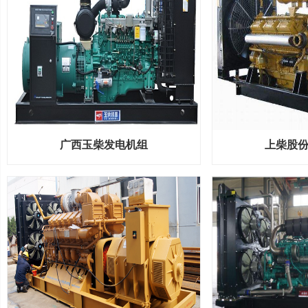
广西玉柴发电机组
上柴股