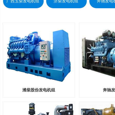
广西玉柴发电机组
济柴发电机组
奔驰发电
潍柴股份发电机组
奔驰