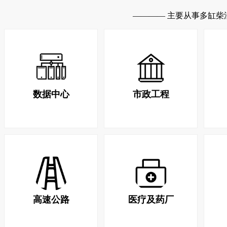
———— 主要从事多缸柴
数据中心
市政工程
高速公路
医疗及药厂