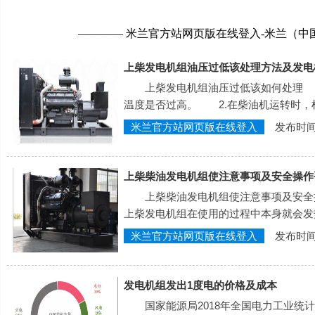
———— 米兰官方站网页版在线登入-米兰（中
上柴发电机组油压过低该处理方法及发电
上柴发电机组油压过低该如何处理 
温度是否过高。 2.在柴油机运转时，
米兰官方站网页版在线登入
发布时间：2
上柴柴油发电机组使注意事项及安全操作
上柴柴油发电机组使注意事项及安全
上柴发电机组在使用的过程中本身就会发
米兰官方站网页版在线登入
发布时间：2
发电机组发出1度电的价格及成本
国家能源局2018年全国电力工业统计