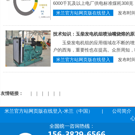
6000千瓦及以上电厂供电标准煤耗308克
米兰官方站网页版在线登入
发布时间：2
技术知识：玉柴发电机组喷油嘴烧熔的原
玉柴发电机组的应用领域在不断的增
户的西海，重要性也在提高。众所周知，
米兰官方站网页版在线登入
发布时间：2
友情链接：
｜ ｜ ｜ ｜ ｜ ｜
米兰官方站网页版在线登入-米兰（中国）
|
公司简介