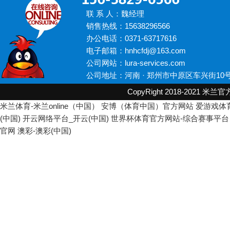
联 系 人：魏经理
销售热线：15638296566
办公电话：0371-63717616
电子邮箱：hnhcfdj@163.com
公司网站：lura-services.com
公司地址：河南 · 郑州市中原区车兴街10
CopyRight 2018-2021
米兰官
米兰体育-米兰online（中国）
安博（体育中国）官方网站
爱游戏体育
(中国)
开云网络平台_开云(中国)
世界杯体育官方网站-综合赛事平台
官网
澳彩-澳彩(中国)