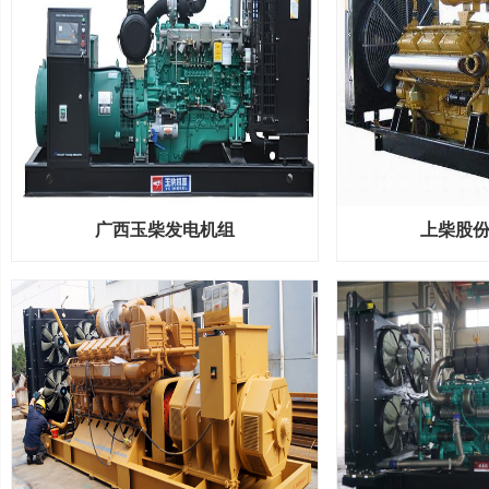
广西玉柴发电机组
上柴股