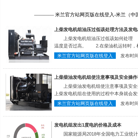
———— 米兰官方站网页版在线登入-米兰（中
上柴发电机组油压过低该处理方法及发电
上柴发电机组油压过低该如何处理 
温度是否过高。 2.在柴油机运转时，
米兰官方站网页版在线登入
发布时间：2
上柴柴油发电机组使注意事项及安全操作
上柴柴油发电机组使注意事项及安全
上柴发电机组在使用的过程中本身就会发
米兰官方站网页版在线登入
发布时间：2
发电机组发出1度电的价格及成本
国家能源局2018年全国电力工业统计