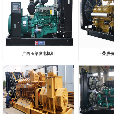
广西玉柴发电机组
上柴股