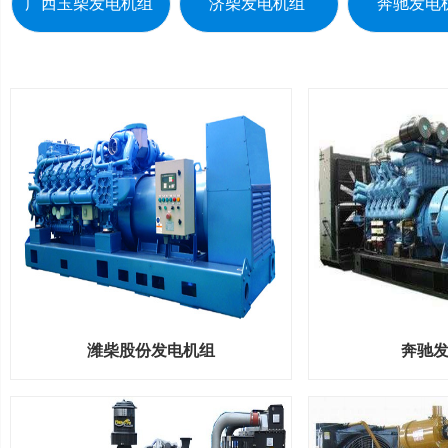
广西玉柴发电机组
济柴发电机组
奔驰发电
潍柴股份发电机组
奔驰