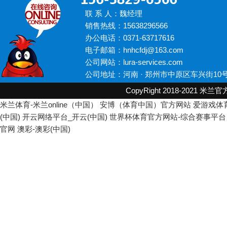
联 系 人：魏经理
销售热线：15638296566
办公电话：0371-63717616
电子邮箱：hnhcfdj@163.com
公司网站：lura-services.com
公司地址：河南 · 郑州市中原区车兴街10
CopyRight 2018-2021
米兰官
米兰体育-米兰online（中国）
安博（体育中国）官方网站
爱游戏体育
(中国)
开云网络平台_开云(中国)
世界杯体育官方网站-综合赛事平台
官网
澳彩-澳彩(中国)