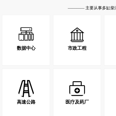
———— 主要从事多缸柴
数据中心
市政工程
高速公路
医疗及药厂