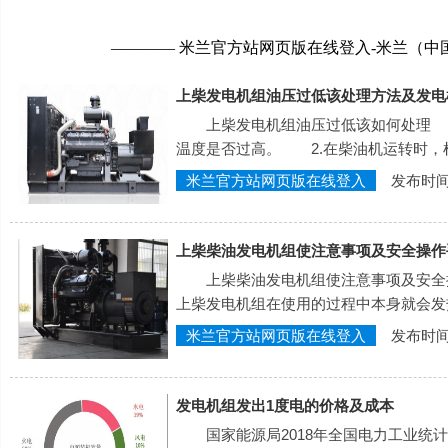
———— 米兰官方站网页版在线登入-米兰（中
上柴发电机组油压过低该处理方法及发电
上柴发电机组油压过低该如何处理 
温度是否过高。 2.在柴油机运转时，
米兰官方站网页版在线登入
发布时间：2
上柴柴油发电机组使注意事项及安全操作
上柴柴油发电机组使注意事项及安全
上柴发电机组在使用的过程中本身就会发
米兰官方站网页版在线登入
发布时间：2
发电机组发出1度电的价格及成本
国家能源局2018年全国电力工业统计