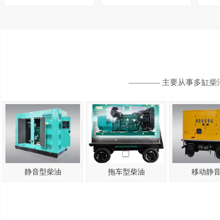
———— 主要从事多缸柴
静音型柴油
拖车型柴油
移动静