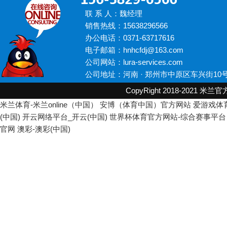
联 系 人：魏经理
销售热线：15638296566
办公电话：0371-63717616
电子邮箱：hnhcfdj@163.com
公司网站：lura-services.com
公司地址：河南 · 郑州市中原区车兴街10
CopyRight 2018-2021
米兰官
米兰体育-米兰online（中国）
安博（体育中国）官方网站
爱游戏体育
(中国)
开云网络平台_开云(中国)
世界杯体育官方网站-综合赛事平台
官网
澳彩-澳彩(中国)