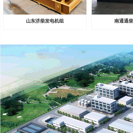
山东济柴发电机组
南通通