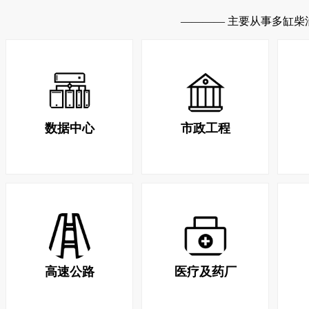
———— 主要从事多缸柴
数据中心
市政工程
高速公路
医疗及药厂