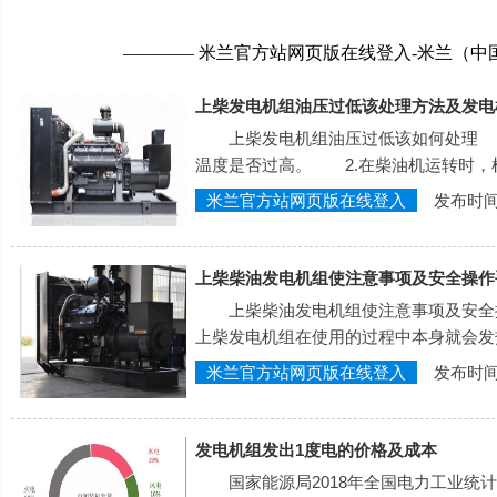
———— 米兰官方站网页版在线登入-米兰（中
上柴发电机组油压过低该处理方法及发电
上柴发电机组油压过低该如何处理 
温度是否过高。 2.在柴油机运转时，
米兰官方站网页版在线登入
发布时间：2
上柴柴油发电机组使注意事项及安全操作
上柴柴油发电机组使注意事项及安全
上柴发电机组在使用的过程中本身就会发
米兰官方站网页版在线登入
发布时间：2
发电机组发出1度电的价格及成本
国家能源局2018年全国电力工业统计