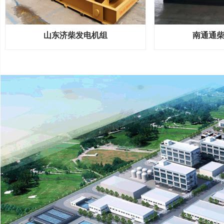
山东济柴发电机组
南通通