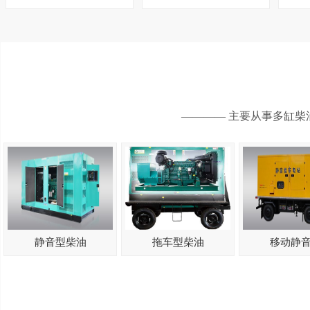
———— 主要从事多缸柴
静音型柴油
拖车型柴油
移动静