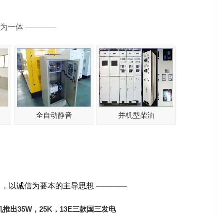
为一体 ————
全自动静音
并机型柴油
向，以诚信为要本的主导思想 ————
推出35W，25K，13E三款国三发电