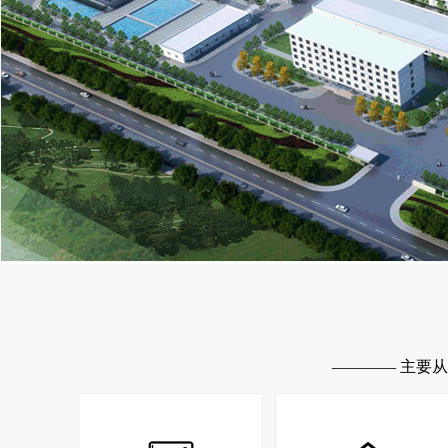
———— 主要