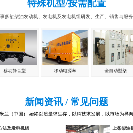
特殊机型/按需配置
从事多缸柴油发动机、发电机及发电机组研发、生产、销售与服务
移动静音型
移动电源车
全自动型柴
新闻资讯 / 常见问题
-米兰（中国） 始终以质量求生存，以科技求发展，以市场为导
方法及发电机组
上柴柴油机