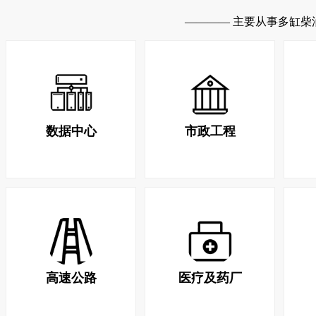
———— 主要从事多缸柴
数据中心
市政工程
高速公路
医疗及药厂