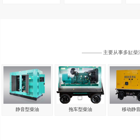
———— 主要从事多缸柴
静音型柴油
拖车型柴油
移动静