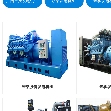
广西玉柴发电机组
济柴发电机组
奔驰发电
潍柴股份发电机组
奔驰