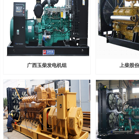
广西玉柴发电机组
上柴股