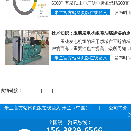
6000千瓦及以上电厂供电标准煤耗308克
米兰官方站网页版在线登入
发布时间：2
技术知识：玉柴发电机组喷油嘴烧熔的原
玉柴发电机组的应用领域在不断的增
户的西海，重要性也在提高。众所周知，
米兰官方站网页版在线登入
发布时间：2
友情链接：
｜ ｜ ｜ ｜ ｜ ｜
米兰官方站网页版在线登入-米兰（中国）
|
公司简介