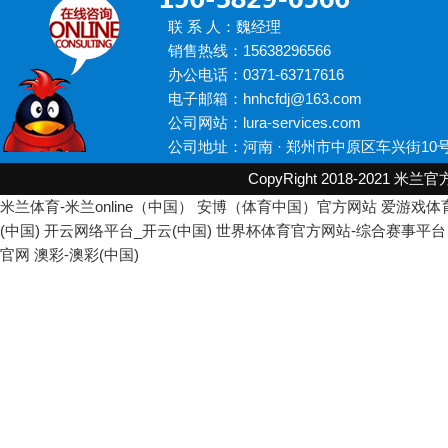
联 系 人：魏经理
销售热线：15638296566
办公电话：0371-63717616
电子邮箱：hnhcfdj@163.com
公司网站：lura-services.com
公司地址：河南 · 郑州市中原区车兴街10
CopyRight 2018-2021
米兰官
米兰体育-米兰online（中国）
安博（体育中国）官方网站
爱游戏体育
(中国)
开云网络平台_开云(中国)
世界杯体育官方网站-综合赛事平台
官网
澳彩-澳彩(中国)