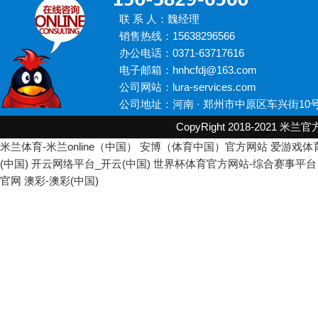
联 系 人：魏经理
销售热线：15638296566
办公电话：0371-63717616
电子邮箱：hnhcfdj@163.com
公司网站：lura-services.com
公司地址：河南 · 郑州市中原区车兴街10
CopyRight 2018-2021
米兰官
米兰体育-米兰online（中国）
安博（体育中国）官方网站
爱游戏体育
(中国)
开云网络平台_开云(中国)
世界杯体育官方网站-综合赛事平台
官网
澳彩-澳彩(中国)