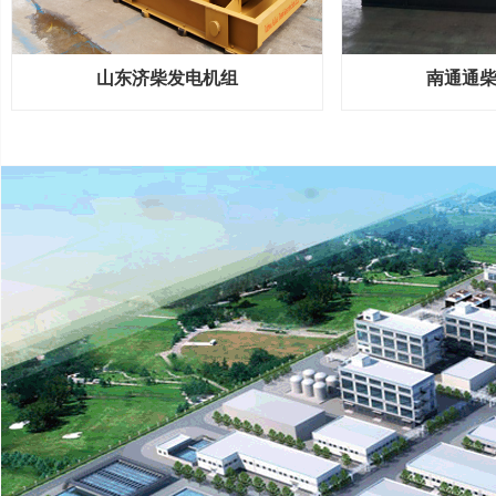
山东济柴发电机组
南通通